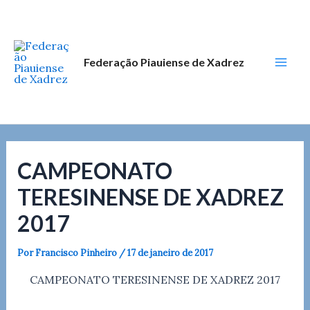
Ir
Post
Mai
para
navigation
Men
o
conteúdo
Federação Piauiense de Xadrez
CAMPEONATO
TERESINENSE DE XADREZ
2017
Por
Francisco Pinheiro
/
17 de janeiro de 2017
CAMPEONATO TERESINENSE DE XADREZ 2017