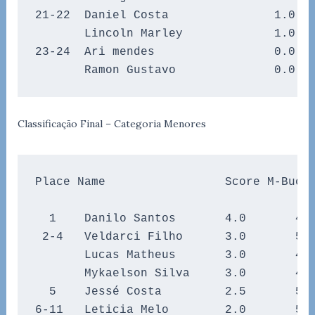
21-22  Daniel Costa               1.0   
       Lincoln Marley             1.0   
23-24  Ari mendes                 0.0   
       Ramon Gustavo              0.0  
Classificação Final – Categoria Menores
Place Name                 Score M-Buch.
  1    Danilo Santos       4.0       4.0
 2-4   Veldarci Filho      3.0       5.0
       Lucas Matheus       3.0       4.5
       Mykaelson Silva     3.0       4.0
  5    Jessé Costa         2.5       5.0
6-11   Leticia Melo        2.0       5.0