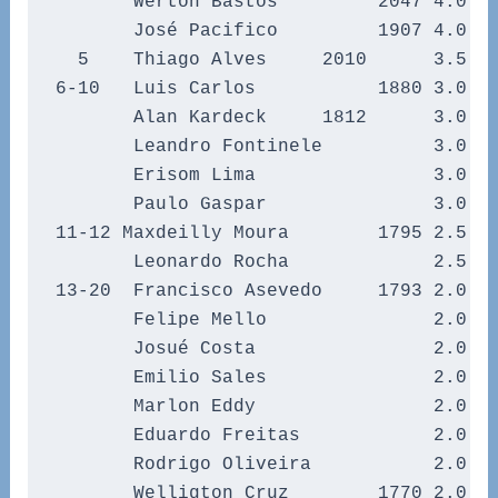
       Werton Bastos         2047 4.0   
       José Pacifico         1907 4.0   
  5    Thiago Alves     2010      3.5   
6-10   Luis Carlos           1880 3.0   
       Alan Kardeck     1812      3.0   
       Leandro Fontinele          3.0   
       Erisom Lima                3.0   
       Paulo Gaspar               3.0   
11-12 Maxdeilly Moura        1795 2.5   
       Leonardo Rocha             2.5   
13-20  Francisco Asevedo     1793 2.0   
       Felipe Mello               2.0   
       Josué Costa                2.0   
       Emilio Sales               2.0   
       Marlon Eddy                2.0   
       Eduardo Freitas            2.0   
       Rodrigo Oliveira           2.0   
       Welligton Cruz        1770 2.0   