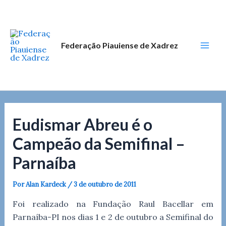
Ir
Post
Mai
para
navigation
Men
o
conteúdo
Federação Piauiense de Xadrez
Eudismar Abreu é o
Campeão da Semifinal –
Parnaíba
Por
Alan Kardeck
/
3 de outubro de 2011
Foi realizado na Fundação Raul Bacellar em
Parnaíba-PI nos dias 1 e 2 de outubro a Semifinal do