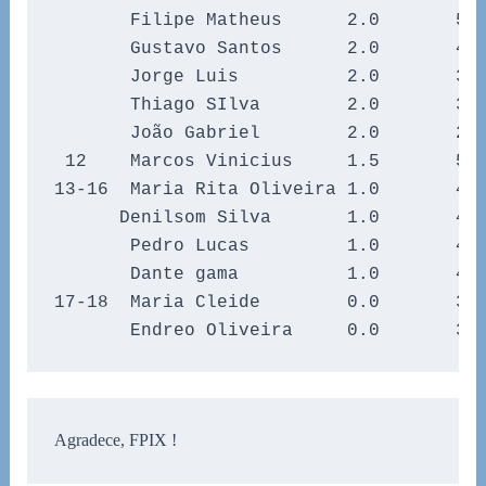
       Filipe Matheus      2.0       5.0
       Gustavo Santos      2.0       4.0
       Jorge Luis          2.0       3.0
       Thiago SIlva        2.0       3.0
       João Gabriel        2.0       2.0
 12    Marcos Vinicius     1.5       5.5
13-16  Maria Rita Oliveira 1.0       4.0
      Denilsom Silva       1.0       4.0
       Pedro Lucas         1.0       4.0
       Dante gama          1.0       4.0
17-18  Maria Cleide        0.0       3.5
       Endreo Oliveira     0.0       3.
Agradece, FPIX !