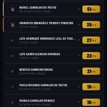
RAFAEL CARVALHO DE MATOS
51
🥈
▼
PTS
São José Sanchez Del Rio
·
3
etapa(s)
IVANOVICK BRANDÃO E MENDES PINHEIRO
35
🥉
▼
PTS
IDB Leste
·
2
etapa(s)
LUÍS HENRIQUE RODRIGUES LEAL DE FIGUEIREDO
27
▼
4
º
PTS
IDB Leste
·
3
etapa(s)
LUÍS AARÃO ALENCAR DOURADO
22
▼
5
º
PTS
IDB Centro
·
3
etapa(s)
BENÍCIO CARNEIRO ROCHA
21
▼
6
º
PTS
Madre Maria Villac
·
3
etapa(s)
PAULO RICARDO CARVALHO DE MATOS
19
▼
7
º
PTS
São José Sanchez Del Rio
·
2
etapa(s)
MURILO CARVALHO MENDES
19
▼
8
º
PTS
São José Sanchez Del Rio
·
2
etapa(s)