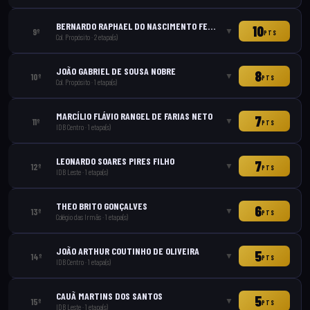
BERNARDO RAPHAEL DO NASCIMENTO FERRAZ
10
▼
9
º
PTS
Col. Propósito
·
2
etapa(s)
JOÃO GABRIEL DE SOUSA NOBRE
8
▼
10
º
PTS
Col. Propósito
·
1
etapa(s)
MARCÍLIO FLÁVIO RANGEL DE FARIAS NETO
7
▼
11
º
PTS
IDB Centro
·
1
etapa(s)
LEONARDO SOARES PIRES FILHO
7
▼
12
º
PTS
IDB Leste
·
1
etapa(s)
THEO BRITO GONÇALVES
6
▼
13
º
PTS
Colégio das Irmãs
·
1
etapa(s)
JOÃO ARTHUR COUTINHO DE OLIVEIRA
5
▼
14
º
PTS
IDB Centro
·
1
etapa(s)
CAUÃ MARTINS DOS SANTOS
5
▼
15
º
PTS
IDB Leste
·
1
etapa(s)