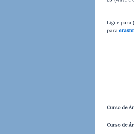
Ligue para
para
erasm
Curso de Ár
Curso de Ár