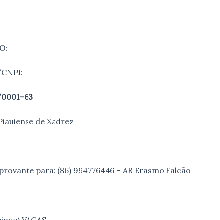
O:
/CNPJ:
/0001–63
Piauiense de Xadrez
rovante para: (86) 994776446 – AR Erasmo Falcão
cinco) VAGAS.