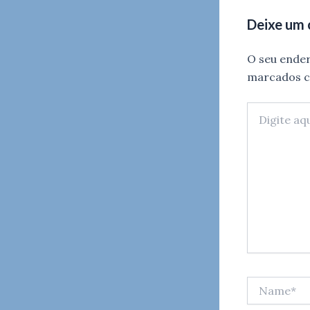
Deixe um
O seu ender
marcados 
Digite
aqui...
Name*