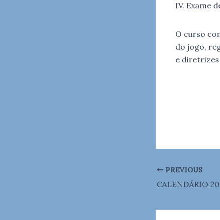
IV. Exame d
O curso con
do jogo, re
e diretrize
PREVIOUS
CALENDÁRIO 20