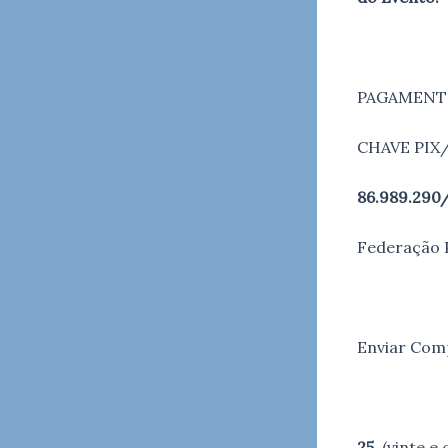
PAGAMENT
CHAVE PIX
86.989.290
Federação 
Enviar Comp
25
(vinte e 