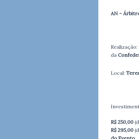
AN – Árbitr
Realização:
da
Confeder
Local:
Teres
Investiment
R$ 250,00
(d
R$ 295,00
(d
do Evento.