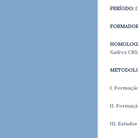
PERÍODO:
D
FORMADOR
HOMOLOG
Xadrez CBX.
METODOLO
I. Formação
II. Formaçã
III. Estudos