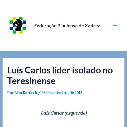
Ir
Post
Mai
para
navigation
Men
o
conteúdo
Federação Piauiense de Xadrez
Luís Carlos líder isolado no
Teresinense
Por
Alan Kardeck
/
23 de setembro de 2012
Luís Carlos (esquerda)