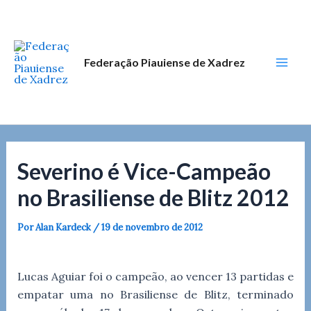
Ir
Post
Mai
para
navigation
Men
o
conteúdo
Federação Piauiense de Xadrez
Severino é Vice-Campeão
no Brasiliense de Blitz 2012
Por
Alan Kardeck
/
19 de novembro de 2012
Lucas Aguiar foi o campeão, ao vencer 13 partidas e
empatar uma no Brasiliense de Blitz, terminado