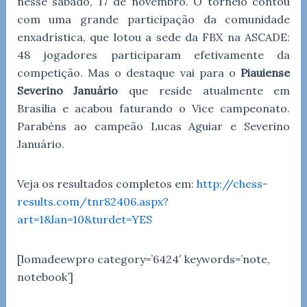
nesse sábado, 17 de novembro. O torneio contou
com uma grande participação da comunidade
enxadrística, que lotou a sede da FBX na ASCADE:
48 jogadores participaram efetivamente da
competição. Mas o destaque vai para o
Piauiense
Severino Januário
que reside atualmente em
Brasília e acabou faturando o Vice campeonato.
Parabéns ao campeão Lucas Aguiar e Severino
Januário.
Veja os resultados completos em:
http://chess-
results.com/tnr82406.aspx?
art=1&lan=10&turdet=YES
[lomadeewpro category=’6424′ keywords=’note,
notebook’]