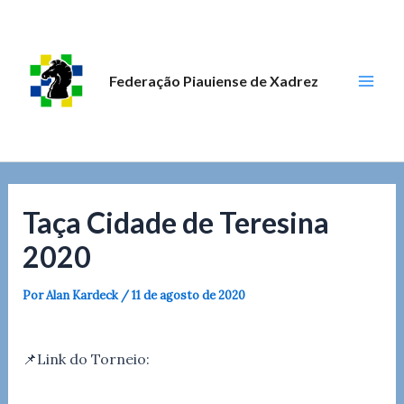
Ir
Post
Mai
para
navigation
Men
o
conteúdo
Federação Piauiense de Xadrez
Taça Cidade de Teresina
2020
Por
Alan Kardeck
/
11 de agosto de 2020
📌Link do Torneio: