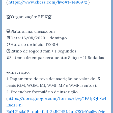
(
https://www.chess.com/live#t=1496972
)
🏆Organização: FPIX🏆
💻Plataforma: chess.com
📆Data: 16/08/2020 – domingo
⏰Horário de início: 17:00H
⏱️Ritmo de Jogo: 3 min + 1 Segundos
⏳Sistema de emparceramento: Suíço – 11 Rodadas
✒️Inscrição:
1. Pagamento de taxa de inscrição no valor de 15
reais (GM, WGM, MI, WMI, MF e WMF isentos);
2. Preencher formulário de inscrição
(
https://docs.google.com/forms/d/e/1FAIpQLSc4
E8dH-n-
RaHGbzkdP_qqb4fsjfr2xJKJ4RL4qp7SQeYsu5w/vie