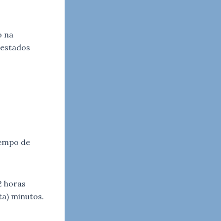
o na
 estados
tempo de
2 horas
ta) minutos.