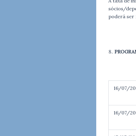
A taxa de i
sócios/depe
poderá ser 
PROGRA
16/07/202
16/07/202