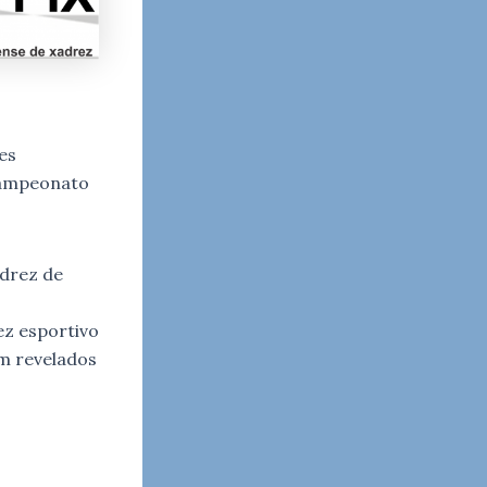
es
 Campeonato
drez de
ez esportivo
m revelados