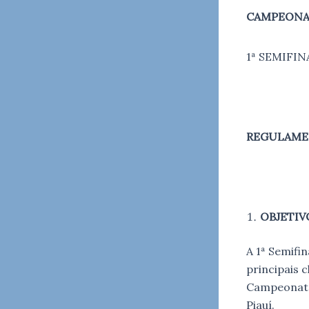
CAMPEONAT
1ª SEMIFIN
REGULAM
OBJETIV
A 1ª Semifi
principais c
Campeonato 
Piauí.