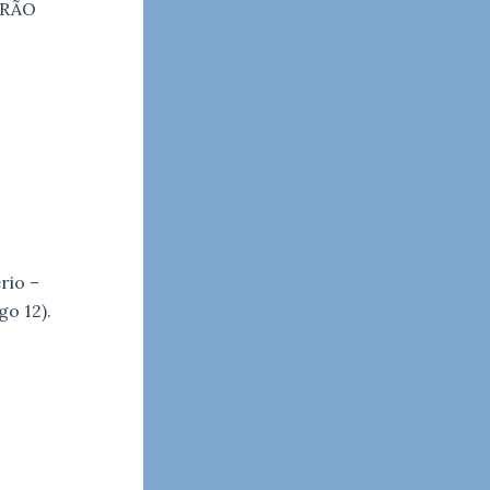
ERÃO
rio –
go 12).