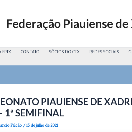
Federação Piauiense de
 FPIX
CONTATO
SÓCIOS DO CTX
REDES SOCIAIS
G
EONATO PIAUIENSE DE XADR
– 1ª SEMIFINAL
rcio Falcão
/
15 de julho de 2021