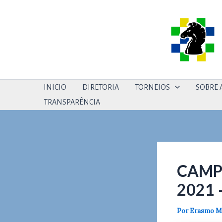
Ir
Post
para
navigation
o
conteúdo
INICIO
DIRETORIA
TORNEIOS
SOBRE A
TRANSPARÊNCIA
CAMP
2021
Por
Erasmo Ma