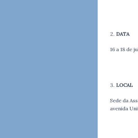
DATA
16 a 18 de j
LOCAL
Sede da Ass
avenida Univ