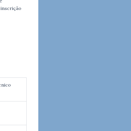
e
 inscrição
cnico