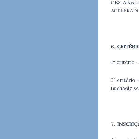
OBS: Acaso
ACELERADOS
CRITÉRI
1º critério 
2º critério 
Buchholz sem
INSCRIÇ