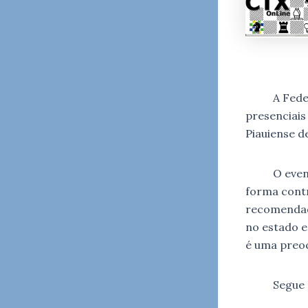
A Federaçã
presenciais
Piauiense d
O evento t
forma contr
recomendado
no estado e
é uma preo
Segue o 