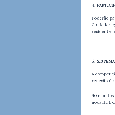
PARTICI
Poderão par
Confederaçã
residentes n
SISTEMA
A competiçã
reflexão de
90 minutos 
nocaute (rel