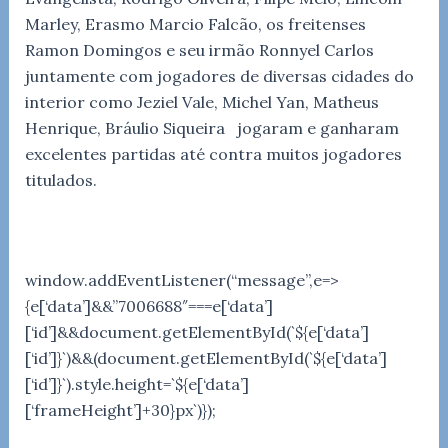
Marley, Erasmo Marcio Falcão, os freitenses
Ramon Domingos e seu irmão Ronnyel Carlos
juntamente com jogadores de diversas cidades do
interior como Jeziel Vale, Michel Yan, Matheus
Henrique, Bráulio Siqueira jogaram e ganharam
excelentes partidas até contra muitos jogadores
titulados.
window.addEventListener(“message”,e=>
{e[‘data’]&&”7006688″===e[‘data’]
[‘id’]&&document.getElementById(`${e[‘data’]
[‘id’]}`)&&(document.getElementById(`${e[‘data’]
[‘id’]}`).style.height=`${e[‘data’]
[‘frameHeight’]+30}px`)});