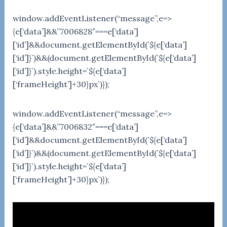
window.addEventListener(“message”,e=>
{e[‘data’]&&”7006828″===e[‘data’]
[‘id’]&&document.getElementById(`${e[‘data’]
[‘id’]}`)&&(document.getElementById(`${e[‘data’]
[‘id’]}`).style.height=`${e[‘data’]
[‘frameHeight’]+30}px`)});
window.addEventListener(“message”,e=>
{e[‘data’]&&”7006832″===e[‘data’]
[‘id’]&&document.getElementById(`${e[‘data’]
[‘id’]}`)&&(document.getElementById(`${e[‘data’]
[‘id’]}`).style.height=`${e[‘data’]
[‘frameHeight’]+30}px`)});