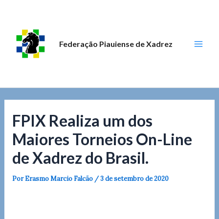
Ir
Post
Mai
para
navigation
Men
o
conteúdo
Federação Piauiense de Xadrez
FPIX Realiza um dos
Maiores Torneios On-Line
de Xadrez do Brasil.
Por
Erasmo Marcio Falcão
/
3 de setembro de 2020