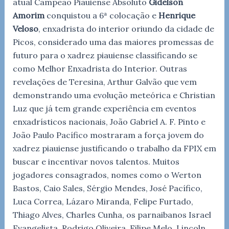
atual Campeão Piauiense Absoluto
Gidelson
Amorim
conquistou a 6ª colocação e
Henrique
Veloso
, enxadrista do interior oriundo da cidade de
Picos, considerado uma das maiores promessas de
futuro para o xadrez piauiense classificando se
como Melhor Enxadrista do Interior. Outras
revelações de Teresina, Arthur Galvão que vem
demonstrando uma evolução meteórica e Christian
Luz que já tem grande experiência em eventos
enxadrísticos nacionais, João Gabriel A. F. Pinto e
João Paulo Pacífico mostraram a força jovem do
xadrez piauiense justificando o trabalho da FPIX em
buscar e incentivar novos talentos. Muitos
jogadores consagrados, nomes como o Werton
Bastos, Caio Sales, Sérgio Mendes, José Pacífico,
Luca Correa, Lázaro Miranda, Felipe Furtado,
Thiago Alves, Charles Cunha, os parnaibanos Israel
Evangelista, Rodrigo Oliveira, Filipe Melo, Lincoln