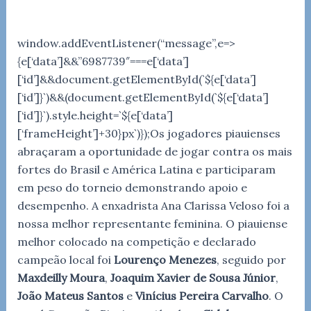
window.addEventListener(“message”,e=>
{e[‘data’]&&”6987739″===e[‘data’]
[‘id’]&&document.getElementById(`${e[‘data’]
[‘id’]}`)&&(document.getElementById(`${e[‘data’]
[‘id’]}`).style.height=`${e[‘data’]
[‘frameHeight’]+30}px`)});Os jogadores piauienses
abraçaram a oportunidade de jogar contra os mais
fortes do Brasil e América Latina e participaram
em peso do torneio demonstrando apoio e
desempenho. A enxadrista Ana Clarissa Veloso foi a
nossa melhor representante feminina. O piauiense
melhor colocado na competição e declarado
campeão local foi
Lourenço Menezes
, seguido por
Maxdeilly Moura
,
Joaquim Xavier de Sousa Júnior
,
João Mateus Santos
e
Vinícius Pereira Carvalho
. O