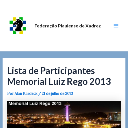
Ir
Post
Mai
para
navigation
Men
o
conteúdo
Federação Piauiense de Xadrez
Lista de Participantes
Memorial Luiz Rego 2013
Por
Alan Kardeck
/
21 de julho de 2013